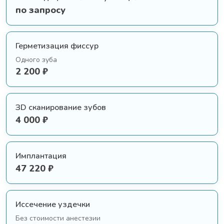
ОТЗЫВЫ
по запросу
ПОЛЕЗНОЕ
КОНТАКТЫ
Герметизация фиссур
Одного зуба
ВАКАНСИИ
2 200 ₽
ЗD сканирование зубов
4 000 ₽
Имплантация
47 220 ₽
Иссечение уздечки
Без стоимости анестезии