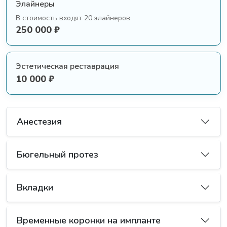
Элайнеры
В стоимость входят 20 элайнеров
250 000 ₽
Эстетическая реставрация
10 000 ₽
Анестезия
101 B01.003.004.001 Анестезия аппликационная
Бюгельный протез
270 ₽
281 A16.07.007.001 Бюгельный протез простой
Вкладки
102 B01.003.004.002 Анестезия
55 000 ₽
инфильтрационная
231 A23.07.011.001 Изготовление серебряной
850 ₽
Временные коронки на импланте
282 A16.07.007.002 Бюгельный протез
(стальной ) однокорневой культевой вкладки