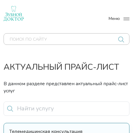
Меню
О НАС
АКТУАЛЬНЫЙ ПРАЙС-ЛИСТ
УСЛУГИ
ЦЕНЫ
В данном разделе представлен актуальный прайс-лист
услуг
СПЕЦИАЛИСТЫ
АКЦИИ
НАШИ РАБОТЫ
Телемедицинская консультация